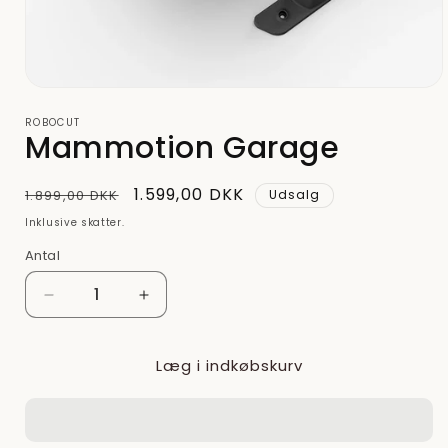
Åbn
mediet
ROBOCUT
1
Mammotion Garage
i
modus
Normalpris
Udsalgspris
1.599,00 DKK
1.899,00 DKK
Udsalg
Inklusive skatter.
Antal
Reducer
Øg
antallet
antallet
for
for
Læg i indkøbskurv
Mammotion
Mammotion
Garage
Garage